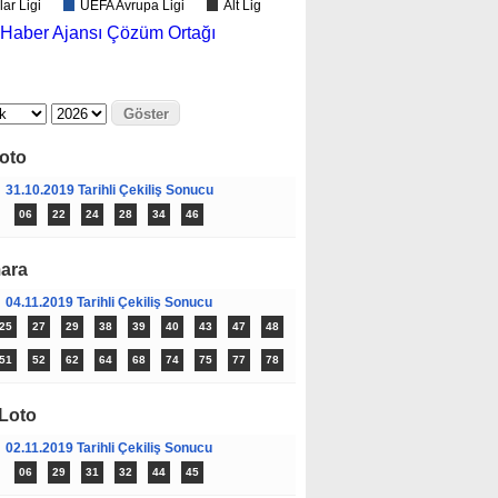
İSTEYENLER
ar Ligi
UEFA Avrupa Ligi
Alt Lig
İÇİN FIRSATLAR
KOSGEB DEN
oto
31.10.2019 Tarihli Çekiliş Sonucu
06
22
24
28
34
46
ara
04.11.2019 Tarihli Çekiliş Sonucu
25
27
29
38
39
40
43
47
48
51
52
62
64
68
74
75
77
78
 Loto
02.11.2019 Tarihli Çekiliş Sonucu
06
29
31
32
44
45