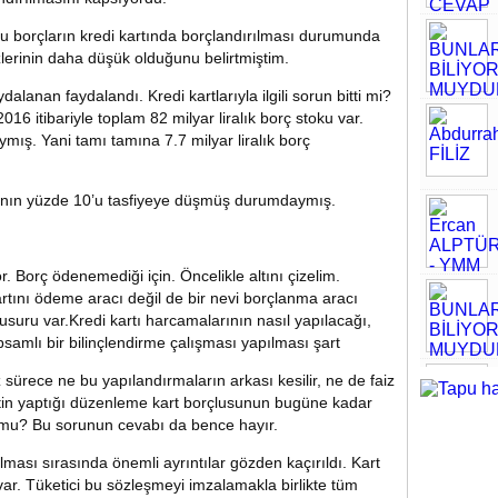
u borçların kredi kartında borçlandırılması durumunda
izlerinin daha düşük olduğunu belirtmiştim.
alanan faydalandı. Kredi kartlarıyla ilgili sorun bitti mi?
 2016 itibariyle toplam 82 milyar liralık borç stoku var.
mış. Yani tamı tamına 7.7 milyar liralık borç
arının yüzde 10’u tasfiyeye düşmüş durumdaymış.
r. Borç ödenemediği için. Öncelikle altını çizelim.
tını ödeme aracı değil de bir nevi borçlanma aracı
 kusuru var.Kredi kartı harcamalarının nasıl yapılacağı,
psamlı bir bilinçlendirme çalışması yapılması şart
ürece ne bu yapılandırmaların arkası kesilir, ne de faiz
tin yaptığı düzenleme kart borçlusunun bugüne kadar
 mu? Bu sorunun cevabı da bence hayır.
lması sırasında önemli ayrıntılar gözden kaçırıldı. Kart
ar. Tüketici bu sözleşmeyi imzalamakla birlikte tüm