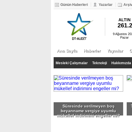
Günün Haberleri
Yazarlar
Arşi
BIST 100
EURO
DOLAR
ALTIN
99.806
6.415
5.720
261.
9 Ağustos 20
Pazar
Ana Sayfa
Haberler
Yayınlar
Mesleki Çalışmalar
Teknoloji
Hakkımızda
Süresinde verilmeyen boş
beyanname vergiye uyumlu
mükellef indirimini engeller mi?