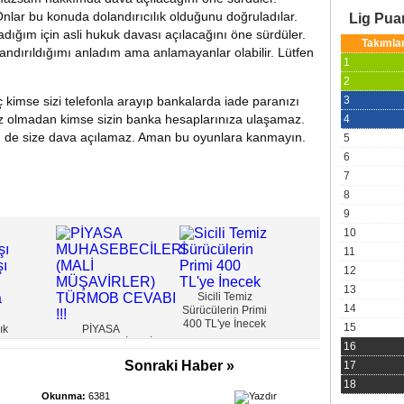
 Onlar bu konuda dolandırıcılık olduğunu doğruladılar.
Lig Pu
dığım için asli hukuk davası açılacağını öne sürdüler.
Takımla
andırıldığımı anladım ama anlamayanlar olabilir. Lütfen
1
2
kimse sizi telefonla arayıp bankalarda iade paranızı
3
z olmadan kimse sizin banka hesaplarınıza ulaşamaz.
4
çin de size dava açılamaz. Aman bu oyunlara kanmayın.
5
6
7
8
9
10
11
12
Kart borcunda
13
faizin iki yüzü
Sicili Temiz
14
Sürücülerin Primi
400 TL'ye İnecek
15
ık
PİYASA
adışı
MUHASEBECİLERİ
16
nya
(MALİ
Sonraki Haber »
17
z
MÜŞAVİRLER)
TÜRMOB CEVABI
18
Okunma:
6381
!!!