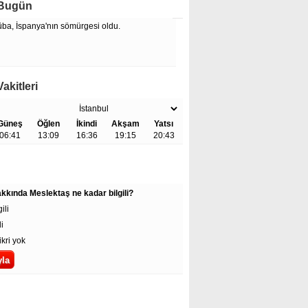
 Bugün
üba, İspanya'nın sömürgesi oldu.
akitleri
Güneş
Öğlen
İkindi
Akşam
Yatsı
06:41
13:09
16:36
19:15
20:43
kında Meslektaş ne kadar bilgili?
ili
li
ikri yok
Okunanlar
Çok Yorumlananlar