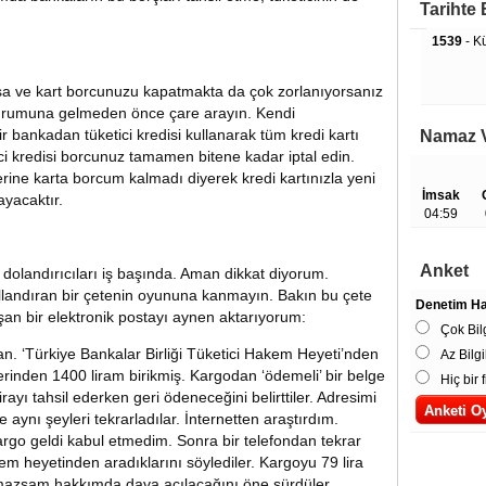
Tarihte
1539
- K
a ve kart borcunuzu kapatmakta da çok zorlanıyorsanız
rumuna gelmeden önce çare arayın. Kendi
 bankadan tüketici kredisi kullanarak tüm kredi kartı
Namaz V
ici kredisi borcunuz tamamen bitene kadar iptal edin.
erine karta borcum kalmadı diyerek kredi kartınızla yeni
İmsak
ayacaktır.
04:59
Anket
olandırıcıları iş başında. Aman dikkat diyorum.
ullandıran bir çetenin oyununa kanmayın. Bakın bu çete
Denetim Hak
an bir elektronik postayı aynen aktarıyorum:
Çok Bilg
n. ‘Türkiye Bankalar Birliği Tüketici Hakem Heyeti’nden
Az Bilgi
erinden 1400 liram birikmiş. Kargodan ‘ödemeli’ bir belge
Hiç bir f
ayı tahsil ederken geri ödeneceğini belirttiler. Adresimi
e aynı şeyleri tekrarladılar. İnternetten araştırdım.
rgo geldi kabul etmedim. Sonra bir telefondan tekrar
em heyetinden aradıklarını söylediler. Kargoyu 79 lira
Çok 
mazsam hakkımda dava açılacağını öne sürdüler.