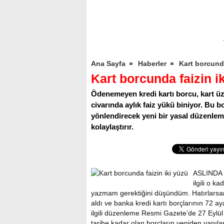
Ana Sayfa
»
Haberler
»
Kart borcunda
Kart borcunda faizin i
Ödenemeyen kredi kartı borcu, kart üze
civarında aylık faiz yükü biniyor. Bu b
yönlendirecek yeni bir yasal düzenlem
kolaylaştırır.
ASLINDA b
ilgili o k
yazmam gerektiğini düşündüm. Hatırlarsanı
aldı ve banka kredi kartı borçlarının 72 ay
ilgili düzenleme Resmi Gazete’de 27 Eylül
tarihe kadar olan borçların yeniden yapıl