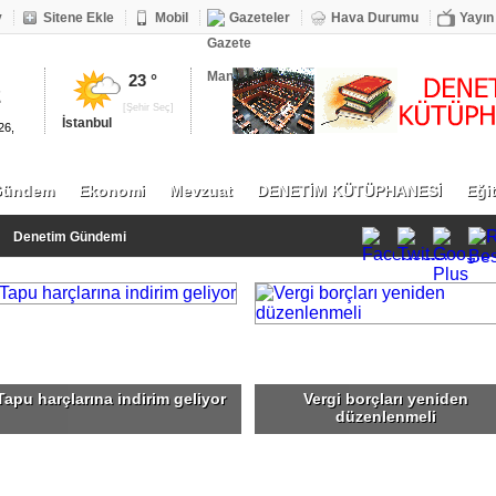
v
Sitene Ekle
Mobil
Gazeteler
Hava Durumu
Yayın
23 °
2
[Şehir Seç]
İstanbul
26,
Gündem
Ekonomi
Mevzuat
DENETİM KÜTÜPHANESİ
Eği
Denetim Gündemi
Tapu harçlarına indirim geliyor
Vergi borçları yeniden
düzenlenmeli