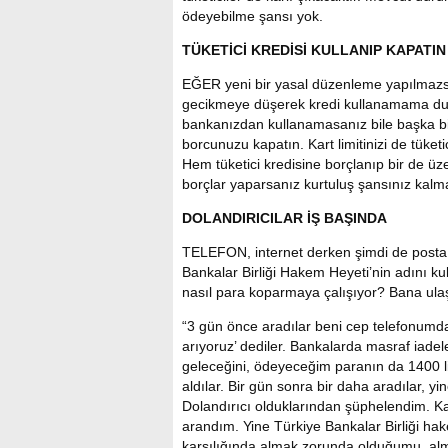
ödeyebilme şansı yok.
TÜKETİCİ KREDİSİ KULLANIP KAPATIN
EĞER yeni bir yasal düzenleme yapılmazs
gecikmeye düşerek kredi kullanamama du
bankanızdan kullanamasanız bile başka bir
borcunuzu kapatın. Kart limitinizi de tüket
Hem tüketici kredisine borçlanıp bir de üz
borçlar yaparsanız kurtuluş şansınız kalm
DOLANDIRICILAR İŞ BAŞINDA
TELEFON, internet derken şimdi de posta d
Bankalar Birliği Hakem Heyeti’nin adını k
nasıl para koparmaya çalışıyor? Bana ulaş
“3 gün önce aradılar beni cep telefonumda
arıyoruz’ dediler. Bankalarda masraf iadel
geleceğini, ödeyeceğim paranın da 1400 lir
aldılar. Bir gün sonra bir daha aradılar, yin
Dolandırıcı olduklarından şüphelendim. Ka
arandım. Yine Türkiye Bankalar Birliği hak
karşılığında almak zorunda olduğumu, al