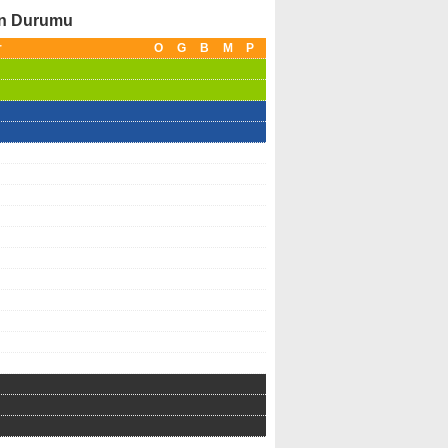
an Durumu
r
O
G
B
M
P
İŞVERENLERE
TÜM YÖNLERİ
DEVLETİMİZDEN
İLE CAZİBE
BİR MÜJDE
MERKEZLERİ
DAHA !!
PROGRAMI
FİKRİ OLUPTA
YENİ İŞ KURMAK