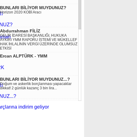
BUNLARI BİLİYOR MUYDUNUZ?
Horizon 2020 KOBİ Aracı
Abdurrahman FİLİZ
GELİR İDARESİ BAŞKANLIĞI, HUKUKA
AYKIRI YMM RAPORU İSTEMİ VE MÜKELLEF
HAK İHLALİNİN VERGİ ÜZERİNDE OLUMSUZ
ETKİSİ
Ercan ALPTÜRK - YMM
BUNLARI BİLİYOR MUYDUNUZ...?
Doğum ve askerlik borçlanması yapacaklar
dikkat! 2 günlük kazanç 3 bin lira...
Arif AYTULUN
TMUD Başkanı YMM Arif Aytulun Bağımsız
Denetim Yönetmeliği'nin son halini
düzenlemiş. Teşekkürler Arif Üstad.
Aynur SÖNMEZ
TÜRKİYE’ DE YABANCILARIN TAŞINMAZ
EDİNİMİ