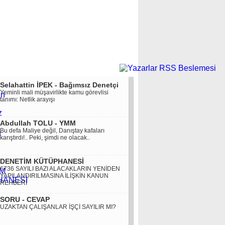
Selahattin İPEK - Bağımsız Denetçi
Yeminli mali müşavirlikte kamu görevlisi
tanımı: Netlik arayışı
Abdullah TOLU - YMM
Bu defa Maliye değil, Danıştay kafaları
karıştırdı!.. Peki, şimdi ne olacak..
DENETİM KÜTÜPHANESİ
6736 SAYILI BAZI ALACAKLARIN YENİDEN
YAPILANDIRILMASINA İLİŞKİN KANUN
REHBERİ
SORU - CEVAP
UZAKTAN ÇALIŞANLAR İŞÇİ SAYILIR MI?