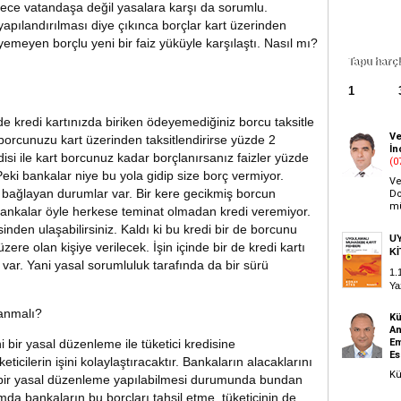
dece vatandaşa değil yasalara karşı da sorumlu.
apılandırılması diye çıkınca borçlar kart üzerinden
emeyen borçlu yeni bir faiz yüküyle karşılaştı. Nasıl mı?
Vergi borç
1
2
de kredi kartınızda biriken ödeyemediğiniz borcu taksitle
 borcunuzu kart üzerinden taksitlendirirse yüzde 2
edisi ile kart borcunuz kadar borçlanırsanız faizler yüzde
Peki bankalar niye bu yola gidip size borç vermiyor.
u bağlayan durumlar var. Bir kere gecikmiş borcun
. Bankalar öyle herkese teminat olmadan kredi veremiyor.
esinden ulaşabilirsiniz. Kaldı ki bu kredi bir de borcunu
ere olan kişiye verilecek. İşin içinde bir de kredi kartı
 var. Yani yasal sorumluluk tarafında da bir sürü
lanmalı?
bir yasal düzenleme ile tüketici kredisine
icilerin işini kolaylaştıracaktır. Bankaların alacaklarını
 bir yasal düzenleme yapılabilmesi durumunda bundan
umda bankaların bu borçları tahsil etme, tüketicinin de