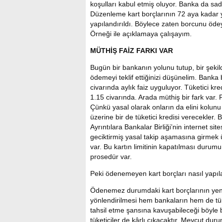
koşulları kabul etmiş oluyor. Banka da sa
Düzenleme kart borçlarının 72 aya kadar y
yapılandırıldı. Böylece zaten borcunu ödey
Örneği ile açıklamaya çalışayım.
MÜTHİŞ FAİZ FARKI VAR
Bugün bir bankanın yolunu tutup, bir şekil
ödemeyi teklif ettiğinizi düşünelim. Banka
civarında aylık faiz uyguluyor. Tüketici kr
1.15 civarında. Arada müthiş bir fark var. 
Çünkü yasal olarak onların da elini kolun
üzerine bir de tüketici kredisi verecekler
Ayrıntılara Bankalar Birliği’nin internet sit
geciktirmiş yasal takip aşamasına girmek üz
var. Bu kartın limitinin kapatılması durumu
prosedür var.
Peki ödenemeyen kart borçları nasıl yapı
Ödenemez durumdaki kart borçlarının yeni 
yönlendirilmesi hem bankaların hem de tüket
tahsil etme şansına kavuşabileceği böyle
tüketiciler de kârlı çıkacaktır. Mevcut dur