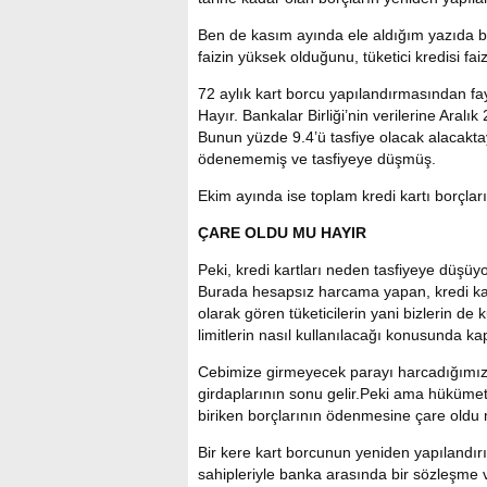
Ben de kasım ayında ele aldığım yazıda b
faizin yüksek olduğunu, tüketici kredisi fa
72 aylık kart borcu yapılandırmasından fayd
Hayır. Bankalar Birliği’nin verilerine Aralık
Bunun yüzde 9.4’ü tasfiye olacak alacaktay
ödenememiş ve tasfiyeye düşmüş.
Ekim ayında ise toplam kredi kartı borçl
ÇARE OLDU MU HAYIR
Peki, kredi kartları neden tasfiyeye düşüyo
Burada hesapsız harcama yapan, kredi kar
olarak gören tüketicilerin yani bizlerin de
limitlerin nasıl kullanılacağı konusunda ka
Cebimize girmeyecek parayı harcadığımız s
girdaplarının sonu gelir.Peki ama hüküme
biriken borçlarının ödenmesine çare oldu
Bir kere kart borcunun yeniden yapılandırı
sahipleriyle banka arasında bir sözleşme v