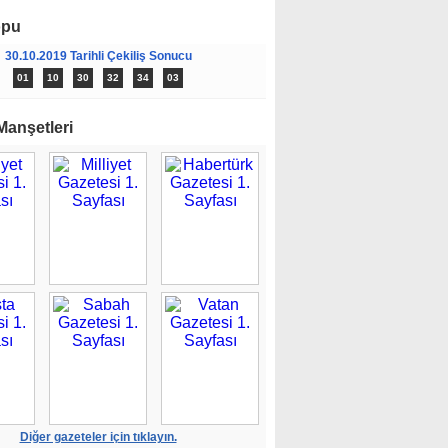
opu
30.10.2019 Tarihli Çekiliş Sonucu
01
10
30
32
34
03
Manşetleri
Diğer gazeteler için tıklayın.