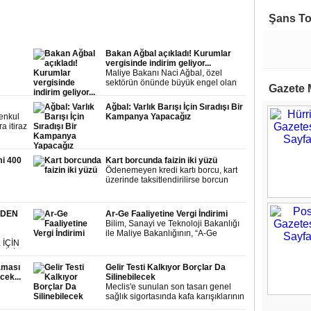
Şans T
Bakan Ağbal açıkladı! Kurumlar
vergisinde indirim geliyor...
Maliye Bakanı Naci Ağbal, özel
sektörün önünde büyük engel olan
Gazete 
kurumlar vergisi başta olmak üzere
gündeme ilişkin önemli
Ağbal: Varlık Barışı İçin Sıradışı Bir
açıklamalarda bulundu.
enkul
Kampanya Yapacağız
a itiraz
ki yeni
mi 400
Kart borcunda faizin iki yüzü
 süreyle
Ödenemeyen kredi kartı borcu, kart
dan
üzerinde taksitlendirilirse borcun
üzerine yüzde 2 civarında aylık faiz
yacak.
yükü biniyor. Bu borçları yüzde 1.15
lara
civarında olan tüketici kredisine
aşayan
ZDEN
Ar-Ge Faaliyetine Vergi İndirimi
yönlendirecek yeni bir yasal
Bilim, Sanayi ve Teknoloji Bakanlığı
düzenleme hem bankaların hem kart
ile Maliye Bakanlığının, “A-Ge
sahiplerinin işini kolaylaştırır.
 İÇİN
Faaliyetlerinin Desteklenmesine
GİSİ VE
İlişkin Uygulama ve Denetim
Yönetmeliğinde Değişiklik
aması
Gelir Testi Kalkıyor Borçlar Da
Yapılmasına Dair Yönetmeliği”,
cek...
Silinebilecek
Resmi Gazete’de yayımlandı.
Meclis'e sunulan son tasarı genel
sağlık sigortasında kafa karışıklarının
önüne geçecek. Tasarıda