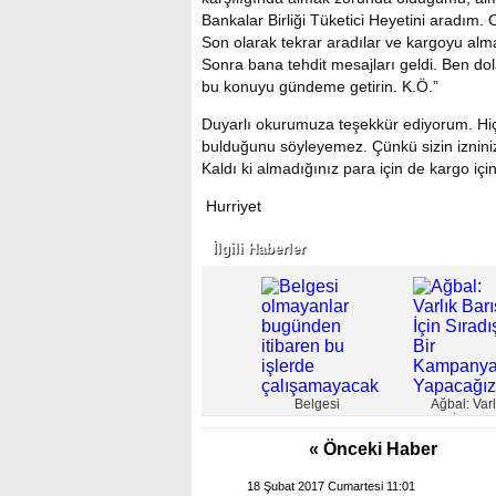
Bankalar Birliği Tüketici Heyetini aradım.
Son olarak tekrar aradılar ve kargoyu alma
Sonra bana tehdit mesajları geldi. Ben dol
bu konuyu gündeme getirin. K.Ö.”
Duyarlı okurumuza teşekkür ediyorum. Hiç 
bulduğunu söyleyemez. Çünkü sizin iznini
Kaldı ki almadığınız para için de kargo i
Hurriyet
İlgili Haberler
Belgesi
Ağbal: Varl
olmayanlar
Barışı İçin Sır
bugünden itibaren
Bir Kampa
« Önceki Haber
bu işlerde
Yapacağı
çalışamayacak
18 Şubat 2017 Cumartesi 11:01