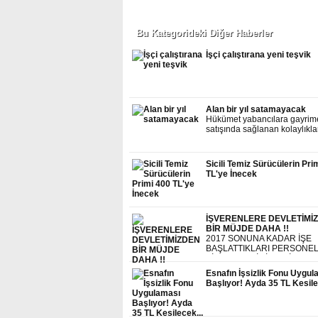
Bu Kategorideki Diğer Haberler
İşçi çalıştırana yeni teşvik
Alan bir yıl satamayacak
Hükümet yabancılara gayrim
satışında sağlanan kolaylıklar
ve eleştirileri dikkate alarak i
hüküm daha ekledi. KDV’siz
gayrimenkul alma hakkı olan
Sicili Temiz Sürücülerin Pri
yabancılar, bu mülkleri bir yıl
TL'ye İnecek
satamayacak. Mülkleri bir yıl
önce elinden çıkaranlar KDV
muafiyetinden yararlanama-
Diğer düzenlemeyle, yabancı
tanınan haklar yurtdışında y
İŞVERENLERE DEVLETİMİ
Türklere de getiriliyor.
BİR MÜJDE DAHA !!
2017 SONUNA KADAR İŞE
BAŞLATTIKLARI PERSONEL
SİGORTA PRİMİ, GELİR VER
DAMGA VERGİSİ
Esnafın İşsizlik Fonu Uygul
ÖDEMEYECEKLER....
Başlıyor! Ayda 35 TL Kesile