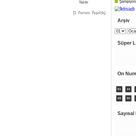
Şampiyonl
Yazdır
(1 Yorum Yapıldı)
Arşiv
Süper L
On Num
01
10
49
50
Sayısal