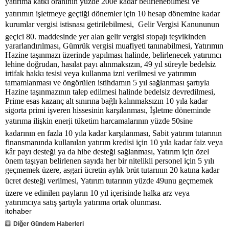
yatırıma katkı oranının yüzde 200e kadar belirlenebilmesi ve
yatırımın işletmeye geçtiği dönemler için 10 hesap dönemine kadar
kurumlar vergisi istisnası getirilebilmesi, Gelir Vergisi Kanununun
geçici 80. maddesinde yer alan gelir vergisi stopajı teşvikinden
yararlandırılması, Gümrük vergisi muafiyeti tanınabilmesi, Yatırımın
Hazine taşınmazı üzerinde yapılması halinde, belirlenecek yatırımcı
lehine doğrudan, hasılat payı alınmaksızın, 49 yıl süreyle bedelsiz
irtifak hakkı tesisi veya kullanma izni verilmesi ve yatırımın
tamamlanması ve öngörülen istihdamın 5 yıl sağlanması şartıyla
Hazine taşınmazının talep edilmesi halinde bedelsiz devredilmesi,
Prime esas kazanç alt sınırına bağlı kalınmaksızın 10 yıla kadar
sigorta primi işveren hissesinin karşılanması, İşletme döneminde
yatırıma ilişkin enerji tüketim harcamalarının yüzde 50sine
kadarının en fazla 10 yıla kadar karşılanması, Sabit yatırım tutarının
finansmanında kullanılan yatırım kredisi için 10 yıla kadar faiz veya
kâr payı desteği ya da hibe desteği sağlanması, Yatırım için özel
önem taşıyan belirlenen sayıda her bir nitelikli personel için 5 yılı
geçmemek üzere, asgari ücretin aylık brüt tutarının 20 katına kadar
ücret desteği verilmesi, Yatırım tutarının yüzde 49unu geçmemek
üzere ve edinilen payların 10 yıl içerisinde halka arz veya
yatırımcıya satış şartıyla yatırıma ortak olunması.
itohaber
Diğer Gündem Haberleri