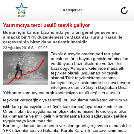
Kategoriler
Yatırımcıya terzi usulü teşvik geliyor
Bunun için kanun tasarısında yer alan genel çerçevenin
alınacak bir YPK düzenlemesi ve Bakanlar Kurulu Kararı ile
çerçevesinin biraz daha netleştirilmesidir.
23 Ağustos 2016 Salı 09:03
Teknik düzeyde öteden beri tartışılan
ancak bir türlü hayata geçirilememiş olan
ve dünyada bazı ülkelerde ve özellikle
bazı doğu Avrupa ülkelerinde masa altı
teşvikler olarak uygulanan bir teşvik
sistemi Türk teşvik sistemi arasına
katılıyor. Teşvik sisteminde bir nevi devrim
niteliğinde olan ve Sayın Başbakan Binali
Yıldırımın kamuoyuna artık konfeksiyon usulü değil terzi usulü
teşvikler vereceğiz diye tanıttığı bu uygulama hakikaten yatırım ve
istihdam potansiyelimize büyük katkılar sağlayabilecek niteliktedir.
Önemli olan bu uygulamanın ölçek ekonomisine, teknolojiye, ülke
kalkınmasına ve milli gelirin artırılmasına katkı sağlayacak şekilde
uygulamaya konulmasıdır.
Bunun için kanun tasarısında yer alan genel çerçevenin alınacak bir
YPK düzenlemesi ve Bakanlar Kurulu Kararı ile çerçevesinin biraz