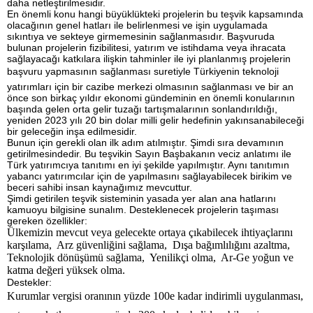
daha netleştirilmesidir.
En önemli konu hangi büyüklükteki projelerin bu teşvik kapsamında
olacağının genel hatları ile belirlenmesi ve işin uygulamada
sıkıntıya ve sekteye girmemesinin sağlanmasıdır. Başvuruda
bulunan projelerin fizibilitesi, yatırım ve istihdama veya ihracata
sağlayacağı katkılara ilişkin tahminler ile iyi planlanmış projelerin
başvuru yapmasının sağlanması suretiyle Türkiyenin teknoloji
yatırımları için bir cazibe merkezi olmasının sağlanması ve bir an
önce son birkaç yıldır ekonomi gündeminin en önemli konularının
başında gelen orta gelir tuzağı tartışmalarının sonlandırıldığı,
yeniden 2023 yılı 20 bin dolar milli gelir hedefinin yakınsanabileceği
bir geleceğin inşa edilmesidir.
Bunun için gerekli olan ilk adım atılmıştır. Şimdi sıra devamının
getirilmesindedir. Bu teşvikin Sayın Başbakanın veciz anlatımı ile
Türk yatırımcıya tanıtımı en iyi şekilde yapılmıştır. Aynı tanıtımın
yabancı yatırımcılar için de yapılmasını sağlayabilecek birikim ve
beceri sahibi insan kaynağımız mevcuttur.
Şimdi getirilen teşvik sisteminin yasada yer alan ana hatlarını
kamuoyu bilgisine sunalım. Desteklenecek projelerin taşıması
gereken özellikler:
Ülkemizin mevcut veya gelecekte ortaya çıkabilecek ihtiyaçlarını
karşılama, Arz güvenliğini sağlama, Dışa bağımlılığını azaltma,
Teknolojik dönüşümü sağlama, Yenilikçi olma, Ar-Ge yoğun ve
katma değeri yüksek olma.
Destekler:
Kurumlar vergisi oranının yüzde 100e kadar indirimli uygulanması,