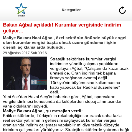
Kategoriler
Bakan Ağbal açıkladı! Kurumlar vergisinde indirim
geliyor...
Maliye Bakanı Naci Ağbal, özel sektörün önünde büyük engel
olan kurumlar vergisi başta olmak üzere gündeme ilişkin
önemli açıklamalarda bulundu.
29 Ağustos 2017 Salı 09:16
Stratejik sektörlere kurumlar vergisi
indirimine yönelik çalışma yaptıklarını
vurgulayan Ağbal, "Çalışanı da kazanacak
üreteni de. Oran indirimi tek başına
firmaya sağlanan avantaj değil.
Türkiye'nin büyümesine kalkınmasına
katkı yapacak bir Radikal düzenleme"
dedi.
Yeni Asır'dan Hazal Ateş'in haberine göre; Ağbal, sporcuların
vergilendirilmesi konusunda da kulüplerden stopaj alınmasından
yana olduklarını söyledi.
Maliye Bakanı Ağbal, şu mesajları verdi:
Kritik sektörlerde, Türkiye'nin rekabetçiliğini artıracak daha fazla
reel sektör yatırımının gelmesini sağlayacak kurumlar vergisi
oranlarında indirim çalışması yapılabilir mi diye teknik düzeyde
birtakım çalışmaları yürütüyoruz. Stratejik sektörlerde yatırıma bağlı