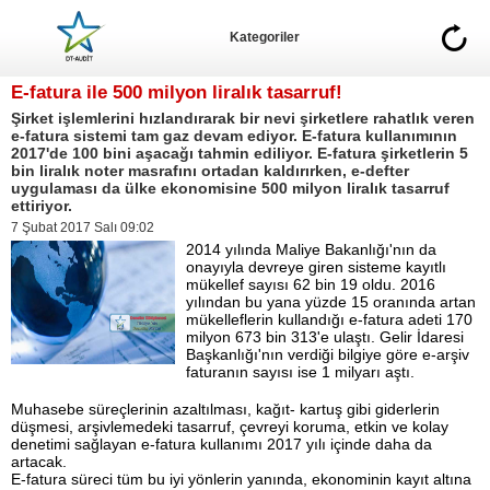
Kategoriler
E-fatura ile 500 milyon liralık tasarruf!
Şirket işlemlerini hızlandırarak bir nevi şirketlere rahatlık veren
e-fatura sistemi tam gaz devam ediyor. E-fatura kullanımının
2017'de 100 bini aşacağı tahmin ediliyor. E-fatura şirketlerin 5
bin liralık noter masrafını ortadan kaldırırken, e-defter
uygulaması da ülke ekonomisine 500 milyon liralık tasarruf
ettiriyor.
7 Şubat 2017 Salı 09:02
2014 yılında Maliye Bakanlığı'nın da
onayıyla devreye giren sisteme kayıtlı
mükellef sayısı 62 bin 19 oldu. 2016
yılından bu yana yüzde 15 oranında artan
mükelleflerin kullandığı e-fatura adeti 170
milyon 673 bin 313'e ulaştı. Gelir İdaresi
Başkanlığı'nın verdiği bilgiye göre e-arşiv
faturanın sayısı ise 1 milyarı aştı.
Muhasebe süreçlerinin azaltılması, kağıt- kartuş gibi giderlerin
düşmesi, arşivlemedeki tasarruf, çevreyi koruma, etkin ve kolay
denetimi sağlayan e-fatura kullanımı 2017 yılı içinde daha da
artacak.
E-fatura süreci tüm bu iyi yönlerin yanında, ekonominin kayıt altına