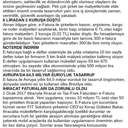
alınmasını, sahtecilik ve dolandırıcılık gibi olumsuz olayların da
önüne geçilmesini sağladı. Pek çok şirket ise maliyetlerinde elde
ettikleri önemli oranda tasarrufun yanı sıra iş süreçlerinde zaman,
verimlilik, güvenlik avantajını da yakaladı.
6 LİRADAN 2 KURUŞA DÜŞTÜ
Alınan bilgiye göre, e-Fatura ile şirketlerin basım, arşivleme, kargo
ve noter maliyetleri azaltılarak, birim başı ortalama 6 TL olan kağıt
fatura maliyetleri, 2 kuruşa (0,02 TL) kadar düştü. Bu hesaplamaya
göre de bir basılı faturanın masrafıyla tam tamına 300 e-fatura
gönderilebiliyor. Yani şirketlerin masrafları 300'de bire inmiş oluyor.
NOTERDE İNDİRİM
E-faturaya bağlı e-defter sistemiyle de yılda ortalama 10 bin sayfa
defter tutan bir firmanın 5 bin liralık maliyeti ortadan kalkmış oluyor.
E-defter uygulamasını kullanan mükellef sayısı 59 bin 875
olmuşken, bu sayede ülke ekonomisinde yılda 500 milyon lira
civarında da bir tasarruf sağlanmış oldu.
AVRUPA'DA 64,5 MİLYAR EURO'LUK TASARRUF
E-fatura ile Avrupa yıllık 64,5 milyar euroluk bir tasarruf öngörürken,
dünyada sistemi en iyi kullanan ülke Brezilya oldu.
İHRACAT FATURALARI DA ZORUNLU OLDU
1 Ocak 2017 itibarıyla İhracat ve Tax-Free Faturaları e-Fatura
kapsamına alındı. Yeni uygulama, cirosu 10 milyon TL üstü olan 50
bin şirketten ihracat yapanları kapsıyor. E-Fatura için kurumlara
hizmet veren FIT Solutions şirketinin CEO'su Koray Gültekin Bahar,
ihracatta mükelleflerin karşılaşabileceği özellikli durumlar ve
sorunlara hızlı bir şekilde aksiyon alınması gerektiğine dikkat
çekerek mobil araçlarda da kullanılan uygulamanın öneminin altını
bir kez daha çiziyor. Sınırlar arası faturalaşma konusunda